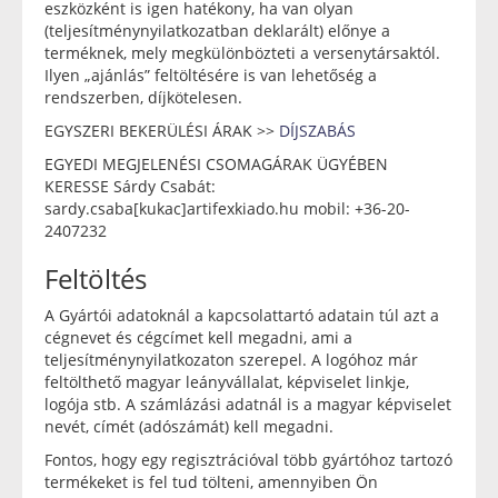
eszközként is igen hatékony, ha van olyan
(teljesítménynyilatkozatban deklarált) előnye a
terméknek, mely megkülönbözteti a versenytársaktól.
Ilyen „ajánlás” feltöltésére is van lehetőség a
rendszerben, díjkötelesen.
EGYSZERI BEKERÜLÉSI ÁRAK >>
DÍJSZABÁS
EGYEDI MEGJELENÉSI CSOMAGÁRAK ÜGYÉBEN
KERESSE Sárdy Csabát:
sardy.csaba[kukac]artifexkiado.hu mobil: +36-20-
2407232
Feltöltés
A Gyártói adatoknál a kapcsolattartó adatain túl azt a
cégnevet és cégcímet kell megadni, ami a
teljesítménynyilatkozaton szerepel. A logóhoz már
feltölthető magyar leányvállalat, képviselet linkje,
logója stb. A számlázási adatnál is a magyar képviselet
nevét, címét (adószámát) kell megadni.
Fontos, hogy egy regisztrációval több gyártóhoz tartozó
termékeket is fel tud tölteni, amennyiben Ön