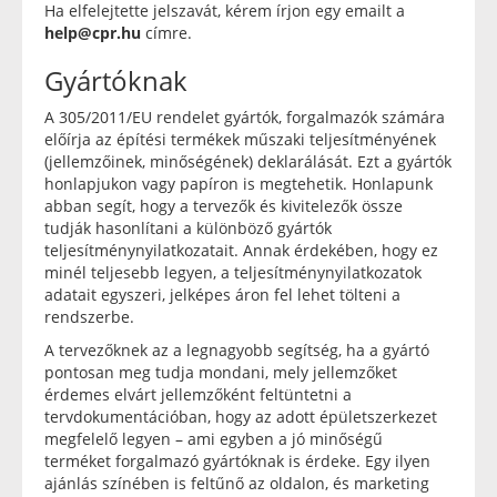
Ha elfelejtette jelszavát, kérem írjon egy emailt a
help@cpr.hu
címre.
Gyártóknak
A 305/2011/EU rendelet gyártók, forgalmazók számára
előírja az építési termékek műszaki teljesítményének
(jellemzőinek, minőségének) deklarálását. Ezt a gyártók
honlapjukon vagy papíron is megtehetik. Honlapunk
abban segít, hogy a tervezők és kivitelezők össze
tudják hasonlítani a különböző gyártók
teljesítménynyilatkozatait. Annak érdekében, hogy ez
minél teljesebb legyen, a teljesítménynyilatkozatok
adatait egyszeri, jelképes áron fel lehet tölteni a
rendszerbe.
A tervezőknek az a legnagyobb segítség, ha a gyártó
pontosan meg tudja mondani, mely jellemzőket
érdemes elvárt jellemzőként feltüntetni a
tervdokumentációban, hogy az adott épületszerkezet
megfelelő legyen – ami egyben a jó minőségű
terméket forgalmazó gyártóknak is érdeke. Egy ilyen
ajánlás színében is feltűnő az oldalon, és marketing