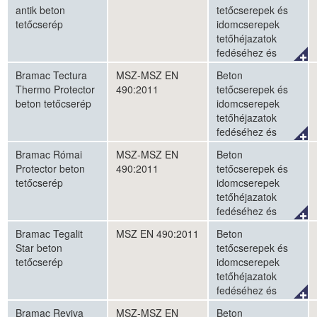
falhomlokzatok
antik beton
tetőcserepek és
burkolásához
tetőcserép
idomcserepek
tetőhéjazatok
fedéséhez és
külső
Bramac Tectura
MSZ-MSZ EN
Beton
falhomlokzatok
Thermo Protector
490:2011
tetőcserepek és
burkolásához
beton tetőcserép
idomcserepek
tetőhéjazatok
fedéséhez és
külső
Bramac Római
MSZ-MSZ EN
Beton
falhomlokzatok
Protector beton
490:2011
tetőcserepek és
burkolásához
tetőcserép
idomcserepek
tetőhéjazatok
fedéséhez és
külső
Bramac Tegalit
MSZ EN 490:2011
Beton
falhomlokzatok
Star beton
tetőcserepek és
burkolásához
tetőcserép
idomcserepek
tetőhéjazatok
fedéséhez és
külső
Bramac Reviva
MSZ-MSZ EN
Beton