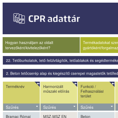
Hogyan használjam az oldalt
Termékadatokat szere
tervezőként/kivitelezőként?
gyártóként/forgalma
22. Tetőburkolatok, tető-felülvilágítók, tetőablakok és segédtermék
2. Beton tetőcserép alap és kiegészítő cserepei magastetők tetőfe
Terméknév
Harmonizált
Funkció /
műszaki előírás
Felhasználási
terület
Szűrés
Szűrés
Szűrés
Bramac Római
MSZ-MSZ EN
Beton