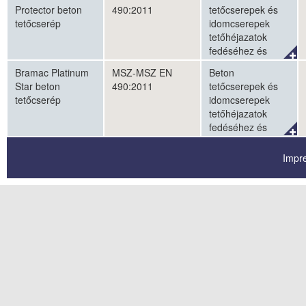
falhomlokzatok
Protector beton
490:2011
tetőcserepek és
burkolásához
tetőcserép
idomcserepek
tetőhéjazatok
fedéséhez és
külső
Bramac Platinum
MSZ-MSZ EN
Beton
falhomlokzatok
Star beton
490:2011
tetőcserepek és
burkolásához
tetőcserép
idomcserepek
tetőhéjazatok
fedéséhez és
külső
falhomlokzatok
Impr
burkolásához