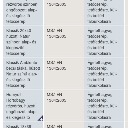
rézvörös színben
1304:2005
tetőcserép,
engóbozott alap-
tetőfedésre, kül-
és kiegészítő
és beltéri
tetőcserép
falburkolásra
Klassik 20x40
MSZ EN
Égetett agyag
húzott, Natur
1304:2005
tetőcserép,
színben alap- és
tetőfedésre, kül-
kiegészítő
és beltéri
tetőcserép
falburkolásra
Klassik Ambiente
MSZ EN
Égetett agyag
bécsi táska, húzott
1304:2005
tetőcserép,
Natur színű alap-
tetőfedésre, kül-
és kiegészítő
és beltéri
tetőcserép
falburkolásra
Hornyolt
MSZ EN
Égetett agyag
Hortobágy
1304:2005
tetőcserép,
rézvörös, húzott
tetőfedésre, kül-
engóbozott alap-
és beltéri
és kiegészítő
falburkolásra
tetőcserép
Klassik 18x38
MSZ EN
Égetett agyag