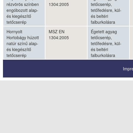
rézvörös színben
1304:2005
tetőcserép,
engóbozott alap-
tetőfedésre, kül-
és kiegészítő
és beltéri
tetőcserép
falburkolásra
Hornyolt
MSZ EN
Égetett agyag
Hortobágy húzott
1304:2005
tetőcserép,
natúr színű alap-
tetőfedésre, kül-
és kiegészítő
és beltéri
tetőcserép
falburkolásra
Impr