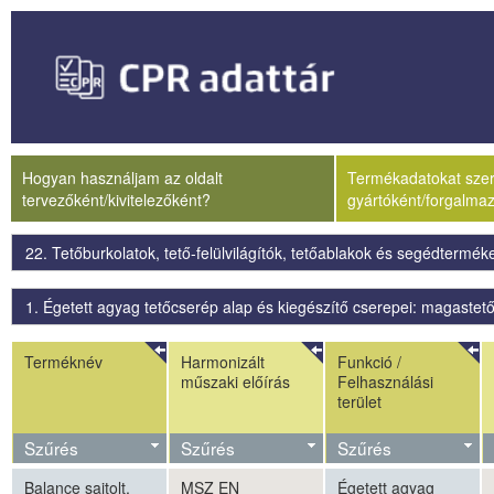
Hogyan használjam az oldalt
Termékadatokat szere
tervezőként/kivitelezőként?
gyártóként/forgalma
22. Tetőburkolatok, tető-felülvilágítók, tetőablakok és segédtermék
1. Égetett agyag tetőcserép alap és kiegészítő cserepei: magastető
Terméknév
Harmonizált
Funkció /
műszaki előírás
Felhasználási
terület
Szűrés
Szűrés
Szűrés
Balance sajtolt,
MSZ EN
Égetett agyag