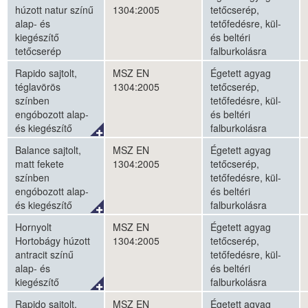
húzott natur színű
1304:2005
tetőcserép,
alap- és
tetőfedésre, kül-
kiegészítő
és beltéri
tetőcserép
falburkolásra
Rapido sajtolt,
MSZ EN
Égetett agyag
téglavörös
1304:2005
tetőcserép,
színben
tetőfedésre, kül-
engóbozott alap-
és beltéri
és kiegészítő
falburkolásra
tetőcserép
Balance sajtolt,
MSZ EN
Égetett agyag
matt fekete
1304:2005
tetőcserép,
színben
tetőfedésre, kül-
engóbozott alap-
és beltéri
és kiegészítő
falburkolásra
tetőcserép
Hornyolt
MSZ EN
Égetett agyag
Hortobágy húzott
1304:2005
tetőcserép,
antracit színű
tetőfedésre, kül-
alap- és
és beltéri
kiegészítő
falburkolásra
tetőcserép
Rapido sajtolt,
MSZ EN
Égetett agyag