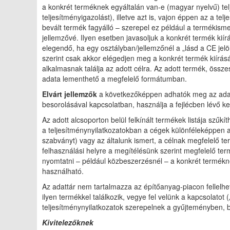
a konkrét terméknek egyáltalán van-e (magyar nyelvű) tel
teljesítményigazolást), illetve azt is, vajon éppen az a tel
bevált termék fagyálló – szerepel ez például a termékismer
jellemzővé. Ilyen esetben javasoljuk a konkrét termék kiír
elegendő, ha egy osztályban/jellemzőnél a „lásd a CE jelö
szerint csak akkor elégedjen meg a konkrét termék kiírás
alkalmasnak találja az adott célra. Az adott termék, ös
adata lementhető a megfelelő formátumban.
Elvárt jellemzők
a következőképpen adhatók meg az adattá
besorolásával kapcsolatban, használja a fejlécben lévő k
Az adott alcsoporton belül felkínált termékek listája szű
a teljesítménynyilatkozatokban a cégek különféleképpen a
szabványt) vagy az általunk ismert, a célnak megfelelő ter
felhasználási helyre a megítélésünk szerint megfelelő 
nyomtatni – például közbeszerzésnél – a konkrét termékne
használható.
Az adattár nem tartalmazza az építőanyag-piacon fellelhet
ilyen termékkel találkozik, vegye fel velünk a kapcsolatot
teljesítménynyilatkozatok szerepelnek a gyűjteményben, b
Kivitelezőknek