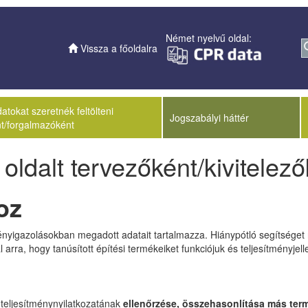
Német nyelvű oldal:
Vissza a főoldalra
tokat szeretnék feltölteni
Jogszabályi háttér
t/forgalmazóként
ldalt tervezőként/kivitelez
oz
nyigazolásokban megadott adatait tartalmazza. Hiánypótló segítséget n
rra, hogy tanúsított építési termékeiket funkciójuk és teljesítményjel
 teljesítménynyilatkozatának
ellenőrzése, összehasonlítása más ter