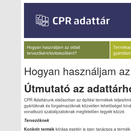
Hogyan használjam az oldalt
Termékada
tervezőként/kivitelezőként?
gyártókén
Hogyan használjam az o
Útmutató az adattárh
CPR Adattárunk elsősorban az építési termékek teljesítmé
gyártóknak és forgalmazóknak közvetlen lehetőséget kínál a
vonatkozó szabályzatoknak megfelelően tegyék közzé.
Tervezőknek
Konkrét termék
kiírása esetén is igen tanácsos a termék