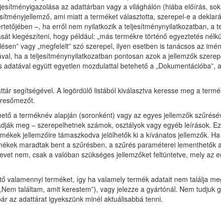
jesítményigazolása az adattárban vagy a világhálón (hiába előírás, sok
jesítményjellemző, ami miatt a terméket választotta, szerepel-e a deklará
tetőjében –, ha erről nem nyilatkozik a teljesítménynyilatkozatban, a t
ását kiegészíteni, hogy például: „más termékre történő egyeztetés nélkü
lésen” vagy „megfelelt” szó szerepel, ilyen esetben is tanácsos az imé
ával, ha a teljesítménynyilatkozatban pontosan azok a jellemzők szerep
szes adatával együtt egyetlen mozdulattal betehető a „Dokumentációba”
r segítségével. A legördülő listából kiválasztva keresse meg a termék
eresőmezőt.
kíthető a terméknév alapján (soronként) vagy az egyes jellemzők szűrésé
dják meg – szerepelhetnek számok, osztályok vagy egyéb leírások. Eze
mékek jellemzőire támaszkodva jelölhetők ki a kívánatos jellemzők. Ha si
termékek maradtak bent a szűrésben, a szűrés paraméterei lementhető
vet nem, csak a valóban szükséges jellemzőket feltüntetve, mely az eng
ő valamennyi terméket, így ha valamely termék adatait nem találja meg
 („Nem találtam, amit kerestem”), vagy jelezze a gyártónál. Nem tudjuk g
ár az adattárat igyekszünk minél aktuálisabbá tenni.