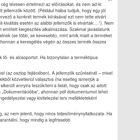
 cég tévesen értelmezi az előírásokat, és nem ad ki
lt jellemzők között. (Például hiába tudjuk, hogy egy jól
ervező a konkrét termék kiírásával ezt nem tette elvárt
li kiváltás esetén az alábbi jellemzők is elvártak:…”). Nem
nt említett kiegészítés alkalmazása. Szakmai javaslatunk
elnek (se több, se kevesebb), mint amik miatt a terméket
, ahonnan a keresgélés végén az összes termék összes
 fő- és alcsoportot. Ha bizonytalan a terméktípus
vel (az oszlop fejlécében). A jellemzők szűrésénél – mivel
kből közvetlenül választva (ha esetleg ismerjük a
került annyira leszűkíteni a listát, hogy csak az adott
k a „Dokumentációba”, ahonnan pdf dokumentumot lehet
edélyezési vagy kivitelezési terv mellékleteként
, az nem jelenti, hogy nincs teljesítménynyilatkozata. Ha
arantálni, hogy mindig a legfrissebb