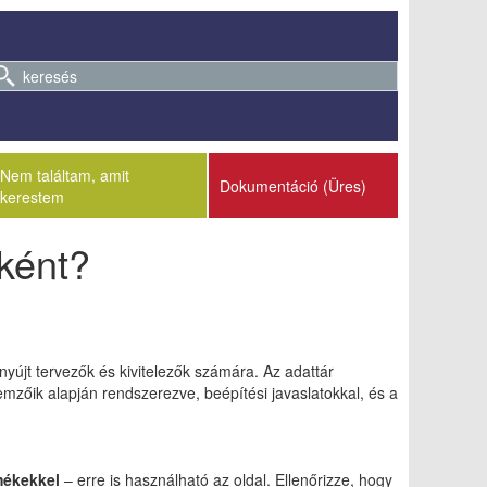
Nem találtam, amit
Dokumentáció (
Üres
)
kerestem
őként?
yújt tervezők és kivitelezők számára. Az adattár
lemzőik alapján rendszerezve, beépítési javaslatokkal, és a
mékekkel
– erre is használható az oldal. Ellenőrizze, hogy