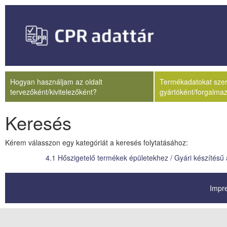
Hogyan használjam az oldalt
Termékadatokat szere
tervezőként/kivitelezőként?
gyártóként/forgalma
Keresés
Kérem válasszon egy kategóriát a keresés folytatásához:
4.1 Hőszigetelő termékek épületekhez / Gyári készítés
Impr